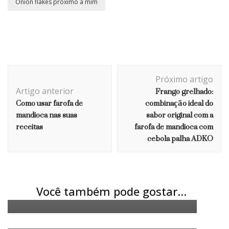
Onion flakes próximo a mim
Navegação de post
Próximo artigo
Frango grelhado:
Artigo anterior
Como usar farofa de
combinação ideal do
mandioca nas suas
sabor original com a
receitas
farofa de mandioca com
cebola palha ADKO
CEBOLA PALHA
RECEITAS
Macarrão a carbonara com cebola
palha: conheça essa delícia da
CEBOLA PALHA
RECEITAS
Abará recheado de siri e cebola
ADKO
Você também pode gostar...
palha: a melhor receita para esse
CEBOLA PALHA
RECEITAS
Cebola palha e Natal: conheça
tipico prato baiano