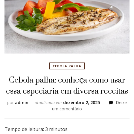
CEBOLA PALHA
Cebola palha: conheça como usar
essa especiaria em diversa receitas
por
admin
atualizado em
dezembro 2, 2025
Deixe
em
um comentário
Cebola
palha:
conheça
Tempo de leitura:
3
minutos
como