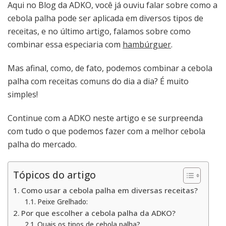
Aqui no Blog da ADKO, você já ouviu falar sobre como a
usar
cebola palha pode ser aplicada em diversos tipos de
essa
receitas, e no último artigo, falamos sobre como
especiaria
em
combinar essa especiaria com
hambúrguer
.
diversa
receitas
Mas afinal, como, de fato, podemos combinar a cebola
palha com receitas comuns do dia a dia? É muito
simples!
Continue com a ADKO neste artigo e se surpreenda
com tudo o que podemos fazer com a melhor cebola
palha do mercado.
Tópicos do artigo
Como usar a cebola palha em diversas receitas?
Peixe Grelhado:
Por que escolher a cebola palha da ADKO?
Quais os tipos de cebola palha?