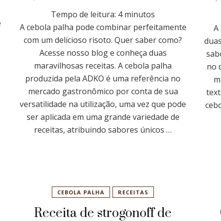
Tempo de leitura:
4
minutos
e
A cebola palha pode combinar perfeitamente
A
com um delicioso risoto. Quer saber como?
duas
Acesse nosso blog e conheça duas
sab
maravilhosas receitas. A cebola palha
no 
produzida pela ADKO é uma referência no
m
mercado gastronômico por conta de sua
tex
versatilidade na utilização, uma vez que pode
cebo
ser aplicada em uma grande variedade de
receitas, atribuindo sabores únicos …
CEBOLA PALHA
RECEITAS
Receita de strogonoff de