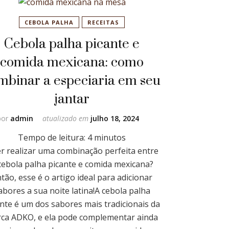
CEBOLA PALHA
RECEITAS
Cebola palha picante e
comida mexicana: como
mbinar a especiaria em seu
jantar
por
admin
atualizado em
julho 18, 2024
Tempo de leitura:
4
minutos
r realizar uma combinação perfeita entre
cebola palha picante e comida mexicana?
tão, esse é o artigo ideal para adicionar
abores a sua noite latina!A cebola palha
nte é um dos sabores mais tradicionais da
ca ADKO, e ela pode complementar ainda