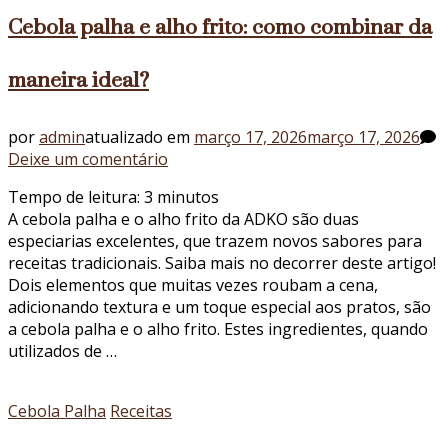
Cebola palha e alho frito: como combinar da
maneira ideal?
por
admin
atualizado em
março 17, 2026
março 17, 2026
em
Deixe um comentário
Cebola
Tempo de leitura:
3
minutos
palha
A cebola palha e o alho frito da ADKO são duas
e
especiarias excelentes, que trazem novos sabores para
alho
receitas tradicionais. Saiba mais no decorrer deste artigo!
frito:
Dois elementos que muitas vezes roubam a cena,
como
adicionando textura e um toque especial aos pratos, são
combinar
a cebola palha e o alho frito. Estes ingredientes, quando
da
utilizados de …
maneira
ideal?
Cebola Palha
Receitas