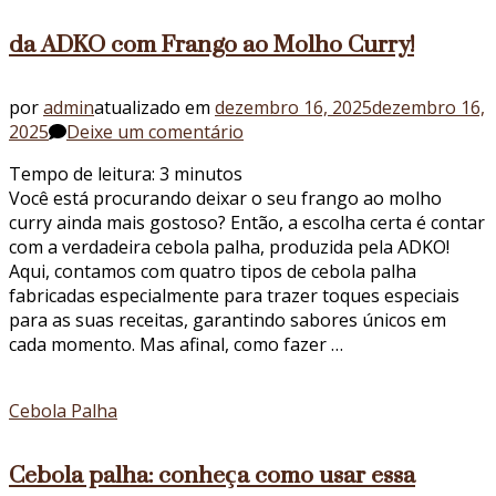
da ADKO com Frango ao Molho Curry!
por
admin
atualizado em
dezembro 16, 2025
dezembro 16,
em
2025
Deixe um comentário
Cebola
Tempo de leitura:
3
minutos
palha:
Você está procurando deixar o seu frango ao molho
combine
curry ainda mais gostoso? Então, a escolha certa é contar
o
com a verdadeira cebola palha, produzida pela ADKO!
verdadeiro
Aqui, contamos com quatro tipos de cebola palha
sabor
fabricadas especialmente para trazer toques especiais
da
para as suas receitas, garantindo sabores únicos em
ADKO
cada momento. Mas afinal, como fazer …
com
Frango
ao
Cebola Palha
Molho
Curry!
Cebola palha: conheça como usar essa