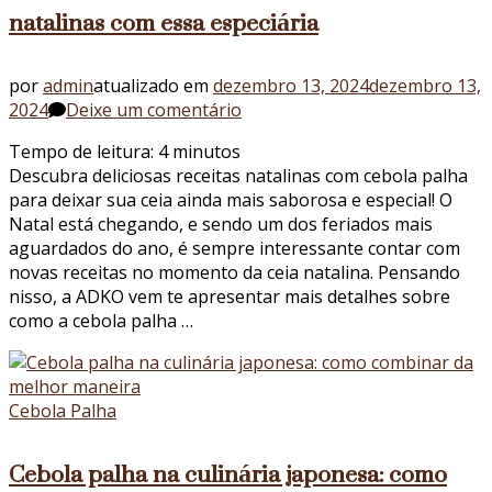
natalinas com essa especiária
por
admin
atualizado em
dezembro 13, 2024
dezembro 13,
em
2024
Deixe um comentário
Cebola
Tempo de leitura:
4
minutos
palha
Descubra deliciosas receitas natalinas com cebola palha
e
para deixar sua ceia ainda mais saborosa e especial! O
Natal:
Natal está chegando, e sendo um dos feriados mais
conheça
aguardados do ano, é sempre interessante contar com
receitas
novas receitas no momento da ceia natalina. Pensando
natalinas
nisso, a ADKO vem te apresentar mais detalhes sobre
com
como a cebola palha …
essa
especiária
Cebola Palha
Cebola palha na culinária japonesa: como