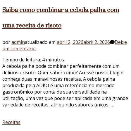
Saiba como combinar a cebola palha com
uma receita de risoto
por
admin
atualizado em
abril 2, 2026
abril 2, 2026
Deixe
em
um comentário
Saiba
Tempo de leitura:
4
minutos
como
A cebola palha pode combinar perfeitamente com um
combinar
delicioso risoto. Quer saber como? Acesse nosso blog e
a
conheça duas maravilhosas receitas. A cebola palha
cebola
produzida pela ADKO é uma referência no mercado
palha
gastronômico por conta de sua versatilidade na
com
utilização, uma vez que pode ser aplicada em uma grande
uma
variedade de receitas, atribuindo sabores únicos …
receita
de
risoto
Receitas