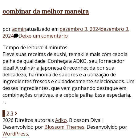
combinar da melhor maneira
por
admin
atualizado em
dezembro 3, 2024
dezembro 3,
em
2024
Deixe um comentário
Cebola
Tempo de leitura:
4
minutos
palha
Eleve suas receitas de sushi, temaki e mais com cebola
na
palha de qualidade. Conheça a ADKO, seu fornecedor
culinária
ideal! A culinária japonesa é reconhecida por sua
japonesa:
delicadeza, harmonia de sabores e a utilização de
como
ingredientes frescos e cuidadosamente selecionados. Um
combinar
desses ingredientes, que vem ganhando destaque em
da
combinações criativas, é a cebola palha. Essa especiaria,
melhor
…
maneira
Paginação
Página
Página
Página
1
2
3
2026 Direitos autorais
Adko
.
Blossom Diva |
de
Desenvolvido por
Blossom Themes
. Desenvolvido por
posts
WordPress
.