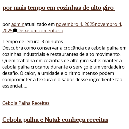
por mais tempo em cozinhas de alto giro
por
admin
atualizado em
novembro 4, 2025
novembro 4,
em
2025
Deixe um comentário
Como
Tempo de leitura:
3
minutos
manter
Descubra como conservar a crocância da cebola palha em
a
cozinhas industriais e restaurantes de alto movimento.
crocância
Quem trabalha em cozinhas de alto giro sabe: manter a
da
cebola palha crocante durante o serviço é um verdadeiro
cebola
desafio. O calor, a umidade e o ritmo intenso podem
palha
comprometer a textura e o sabor desse ingrediente tão
por
essencial. …
mais
tempo
em
Cebola Palha
Receitas
cozinhas
de
Cebola palha e Natal: conheça receitas
alto
giro