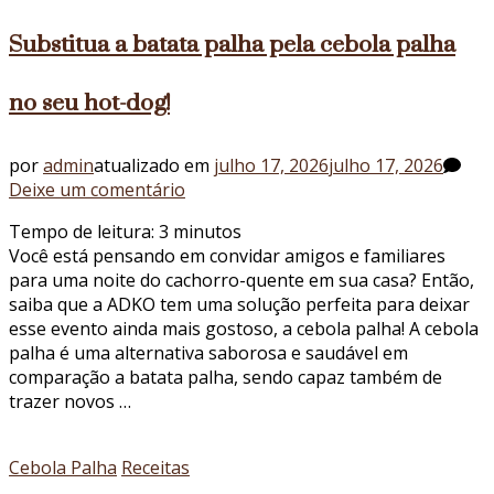
Substitua a batata palha pela cebola palha
no seu hot-dog!
por
admin
atualizado em
julho 17, 2026
julho 17, 2026
em
Deixe um comentário
Substitua
Tempo de leitura:
3
minutos
a
Você está pensando em convidar amigos e familiares
batata
para uma noite do cachorro-quente em sua casa? Então,
palha
saiba que a ADKO tem uma solução perfeita para deixar
pela
esse evento ainda mais gostoso, a cebola palha! A cebola
cebola
palha é uma alternativa saborosa e saudável em
palha
comparação a batata palha, sendo capaz também de
no
trazer novos …
seu
hot-
dog!
Cebola Palha
Receitas