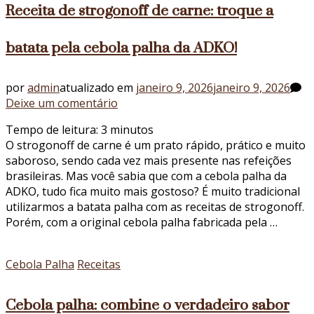
Receita de strogonoff de carne: troque a
batata pela cebola palha da ADKO!
por
admin
atualizado em
janeiro 9, 2026
janeiro 9, 2026
em
Deixe um comentário
Receita
Tempo de leitura:
3
minutos
de
O strogonoff de carne é um prato rápido, prático e muito
strogonoff
saboroso, sendo cada vez mais presente nas refeições
de
brasileiras. Mas você sabia que com a cebola palha da
carne:
ADKO, tudo fica muito mais gostoso? É muito tradicional
troque
utilizarmos a batata palha com as receitas de strogonoff.
a
Porém, com a original cebola palha fabricada pela …
batata
pela
cebola
Cebola Palha
Receitas
palha
da
Cebola palha: combine o verdadeiro sabor
ADKO!