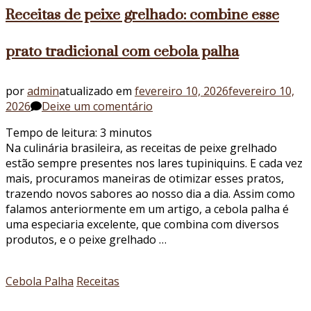
Receitas de peixe grelhado: combine esse
prato tradicional com cebola palha
por
admin
atualizado em
fevereiro 10, 2026
fevereiro 10,
em
2026
Deixe um comentário
Receitas
Tempo de leitura:
3
minutos
de
Na culinária brasileira, as receitas de peixe grelhado
peixe
estão sempre presentes nos lares tupiniquins. E cada vez
grelhado:
mais, procuramos maneiras de otimizar esses pratos,
combine
trazendo novos sabores ao nosso dia a dia. Assim como
esse
falamos anteriormente em um artigo, a cebola palha é
prato
uma especiaria excelente, que combina com diversos
tradicional
produtos, e o peixe grelhado …
com
cebola
palha
Cebola Palha
Receitas