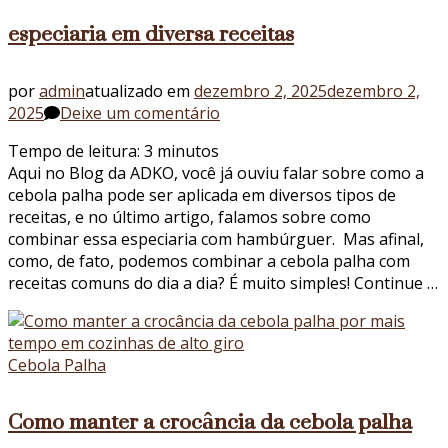
especiaria em diversa receitas
por
admin
atualizado em
dezembro 2, 2025
dezembro 2,
em
2025
Deixe um comentário
Cebola
Tempo de leitura:
3
minutos
palha:
Aqui no Blog da ADKO, você já ouviu falar sobre como a
conheça
cebola palha pode ser aplicada em diversos tipos de
como
receitas, e no último artigo, falamos sobre como
usar
combinar essa especiaria com hambúrguer. Mas afinal,
essa
como, de fato, podemos combinar a cebola palha com
especiaria
receitas comuns do dia a dia? É muito simples! Continue …
em
diversa
receitas
Cebola Palha
Como manter a crocância da cebola palha