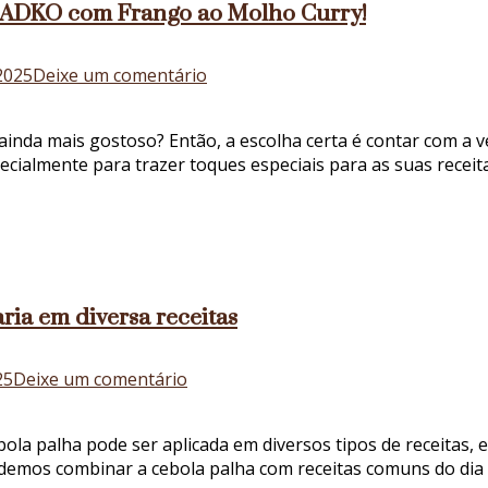
a ADKO com Frango ao Molho Curry!
pela
cebola
palha
em
2025
Deixe um comentário
da
Cebola
ADKO!
palha:
inda mais gostoso? Então, a escolha certa é contar com a v
combine
ecialmente para trazer toques especiais para as suas rece
o
verdadeiro
sabor
da
ADKO
com
ria em diversa receitas
Frango
ao
Molho
em
25
Deixe um comentário
Curry!
Cebola
palha:
bola palha pode ser aplicada em diversos tipos de receitas,
conheça
demos combinar a cebola palha com receitas comuns do dia a
como