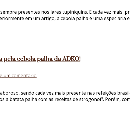
Receitas
de
ão sempre presentes nos lares tupiniquins. E cada vez mais,
peixe
eriormente em um artigo, a cebola palha é uma especiaria e
grelhado:
combine
esse
prato
tradicional
com
ta pela cebola palha da ADKO!
cebola
palha
em
e um comentário
Receita
de
saboroso, sendo cada vez mais presente nas refeições brasi
strogonoff
mos a batata palha com as receitas de strogonoff. Porém, com
de
carne:
troque
a
batata