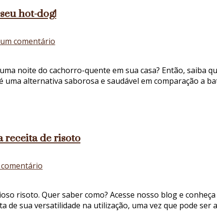
 seu hot-dog!
em
 um comentário
Substitua
a
 uma noite do cachorro-quente em sua casa? Então, saiba q
batata
a é uma alternativa saborosa e saudável em comparação a b
palha
pela
cebola
palha
no
receita de risoto
seu
hot-
dog!
em
 comentário
Saiba
como
oso risoto. Quer saber como? Acesse nosso blog e conheça d
combinar
de sua versatilidade na utilização, uma vez que pode ser a
a