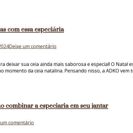
usar
essa
especiaria
em
nas com essa especiária
diversa
receitas
em
2024
Deixe um comentário
Cebola
palha
ara deixar sua ceia ainda mais saborosa e especial! O Nata
e
no momento da ceia natalina. Pensando nisso, a ADKO vem t
Natal:
conheça
receitas
natalinas
com
o combinar a especiaria em seu jantar
essa
especiária
em
 um comentário
Cebola