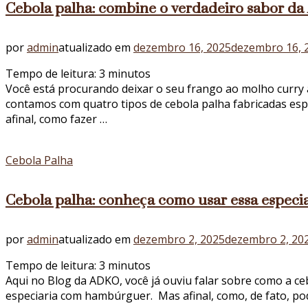
Cebola palha: combine o verdadeiro sabor d
por
admin
atualizado em
dezembro 16, 2025
dezembro 16, 
Tempo de leitura:
3
minutos
Você está procurando deixar o seu frango ao molho curry a
contamos com quatro tipos de cebola palha fabricadas esp
afinal, como fazer …
Cebola Palha
Cebola palha: conheça como usar essa especia
por
admin
atualizado em
dezembro 2, 2025
dezembro 2, 20
Tempo de leitura:
3
minutos
Aqui no Blog da ADKO, você já ouviu falar sobre como a ce
especiaria com hambúrguer. Mas afinal, como, de fato, po