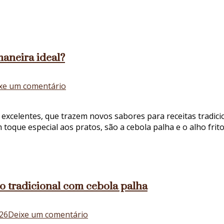
cebola
palha
com
uma
receita
maneira ideal?
de
risoto
em
xe um comentário
Cebola
palha
 excelentes, que trazem novos sabores para receitas tradici
e
oque especial aos pratos, são a cebola palha e o alho frito
alho
frito:
como
combinar
da
to tradicional com cebola palha
maneira
ideal?
em
026
Deixe um comentário