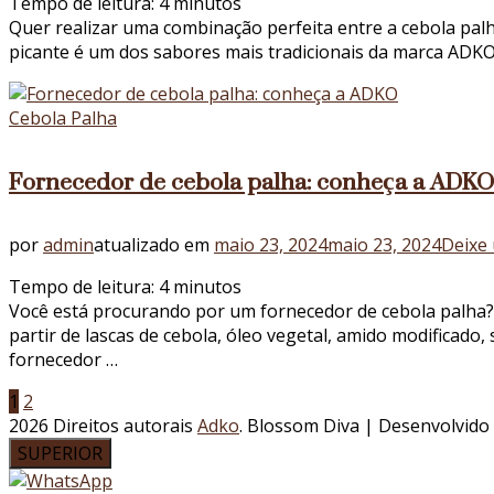
Tempo de leitura:
4
minutos
Quer realizar uma combinação perfeita entre a cebola palha
picante é um dos sabores mais tradicionais da marca ADK
Cebola Palha
Fornecedor de cebola palha: conheça a ADKO
por
admin
atualizado em
maio 23, 2024
maio 23, 2024
Deixe
Tempo de leitura:
4
minutos
Você está procurando por um fornecedor de cebola palha? 
partir de lascas de cebola, óleo vegetal, amido modificado
fornecedor …
Paginação
Página
Página
1
2
2026 Direitos autorais
Adko
.
Blossom Diva | Desenvolvido
de
SUPERIOR
posts