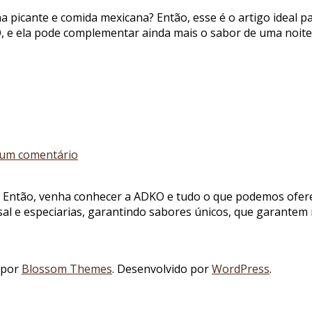
palha
 picante e comida mexicana? Então, esse é o artigo ideal pa
picante
O, e ela pode complementar ainda mais o sabor de uma noit
e
comida
mexicana:
como
combinar
a
especiaria
em
em
 um comentário
seu
Fornecedor
jantar
de
Então, venha conhecer a ADKO e tudo o que podemos oferece
cebola
, sal e especiarias, garantindo sabores únicos, que garante
palha:
conheça
a
ADKO
 por
Blossom Themes
. Desenvolvido por
WordPress
.