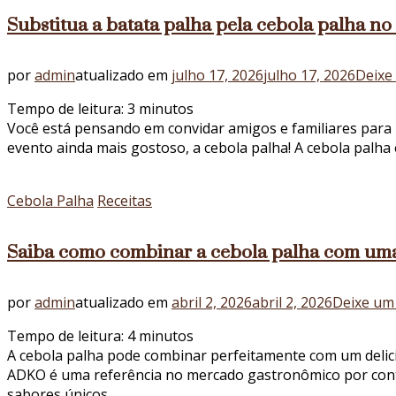
Substitua a batata palha pela cebola palha no
por
admin
atualizado em
julho 17, 2026
julho 17, 2026
Deixe
Tempo de leitura:
3
minutos
Você está pensando em convidar amigos e familiares para
evento ainda mais gostoso, a cebola palha! A cebola palh
Cebola Palha
Receitas
Saiba como combinar a cebola palha com uma 
por
admin
atualizado em
abril 2, 2026
abril 2, 2026
Deixe um
Tempo de leitura:
4
minutos
A cebola palha pode combinar perfeitamente com um delici
ADKO é uma referência no mercado gastronômico por conta 
sabores únicos …