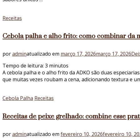
Receitas
Cebola palha e alho frito: como combinar da 
por
admin
atualizado em
março 17, 2026
março 17, 2026
Dei
Tempo de leitura:
3
minutos
A cebola palha e o alho frito da ADKO são duas especiarias
que muitas vezes roubam a cena, adicionando textura e um t
Cebola Palha
Receitas
Receitas de peixe grelhado: combine esse pra
por
admin
atualizado em
fevereiro 10, 2026
fevereiro 10, 2