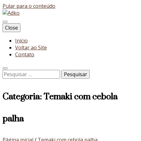
Pular para o conteúdo
Blog
Close
Adko
Início
Voltar ao Site
Contato
Pesquisar
por:
Categoria:
Temaki com cebola
palha
Página inicial
/
Temaki com cebola palha