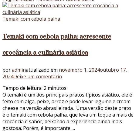
Temaki com cebola palha
Temaki com cebola palha: acrescente
crocância a culinária asiática
por
admin
atualizado em
novembro 1, 2024
outubro 17,
em
2024
Deixe um comentário
Temaki
Tempo de leitura:
2
minutos
com
O temaki é um dos principais pratos típicos asiático, ele é
cebola
feito com alga, peixe, arroz e pode levar legume e cream
palha:
cheese na versão abrasileirada. Uma versão deste prato
acrescente
é o temaki com cebola palha, que leva um toque a mais de
crocância
crocância e sabor, deixando a experiência ainda mais
a
gostosa. Porém, é importante …
culinária