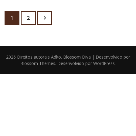
Paginação de posts
Página
Página
1
2
2026 Direitos autorais
Adko
.
Blossom Diva | Desenvolvido por
Blossom Themes
. Desenvolvido por
WordPress
.