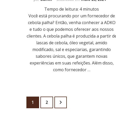
Tempo de leitura:
4
minutos
Você está procurando por um fornecedor de
cebola palha? Então, venha conhecer a ADKO
e tudo o que podemos oferecer aos nossos
clientes. A cebola palha é produzida a partir d
lascas de cebola, óleo vegetal, amido
modificado, sal e especiarias, garantindo
sabores únicos, que garantem novas
experiências em suas refeições. Além disso,
como fornecedor …
Paginação
Página
Página
1
2
de
posts