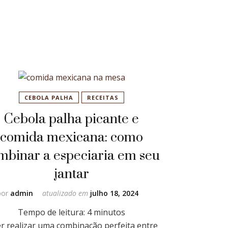
CEBOLA PALHA
RECEITAS
Cebola palha picante e
comida mexicana: como
mbinar a especiaria em seu
jantar
por
admin
atualizado em
julho 18, 2024
Tempo de leitura:
4
minutos
r realizar uma combinação perfeita entre