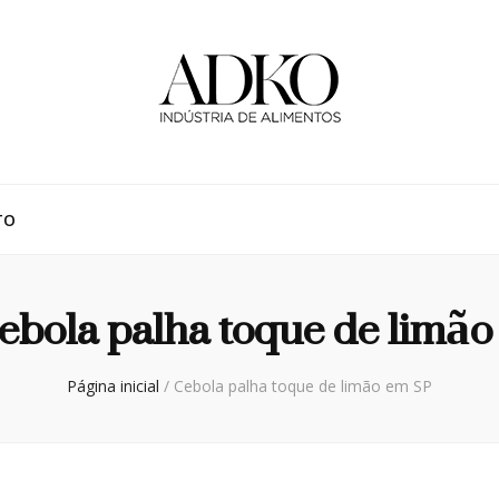
TO
ebola palha toque de limã
Página inicial
/
Cebola palha toque de limão em SP