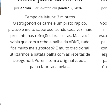
por
admin
atualizado em
janeiro 9, 2026
po
Tempo de leitura:
3
minutos
O strogonoff de carne é um prato rápido,
Voc
prático e muito saboroso, sendo cada vez mais
m
presente nas refeições brasileiras. Mas você
esco
sabia que com a cebola palha da ADKO, tudo
pal
fica muito mais gostoso? É muito tradicional
com
utilizarmos a batata palha com as receitas de
es
strogonoff. Porém, com a original cebola
pa
palha fabricada pela …
ún
o
a