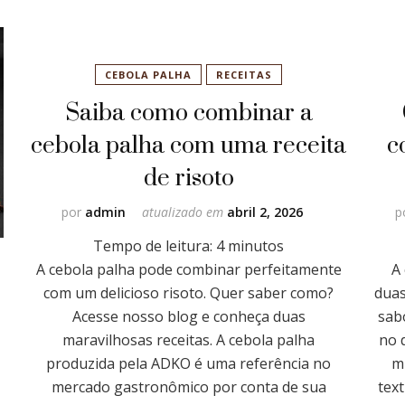
CEBOLA PALHA
RECEITAS
Saiba como combinar a
cebola palha com uma receita
c
de risoto
por
admin
atualizado em
abril 2, 2026
p
Tempo de leitura:
4
minutos
A cebola palha pode combinar perfeitamente
A
com um delicioso risoto. Quer saber como?
duas
Acesse nosso blog e conheça duas
sab
maravilhosas receitas. A cebola palha
no 
produzida pela ADKO é uma referência no
m
mercado gastronômico por conta de sua
tex