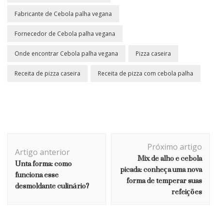
Fabricante de Cebola palha vegana
Fornecedor de Cebola palha vegana
Onde encontrar Cebola palha vegana
Pizza caseira
Receita de pizza caseira
Receita de pizza com cebola palha
Navegação de post
Próximo artigo
Artigo anterior
Mix de alho e cebola
Unta forma: como
picada: conheça uma nova
funciona esse
forma de temperar suas
desmoldante culinário?
refeições
FAROFA DE MANDIOCA
RECEITAS
Pernil de carneiro assado: combine