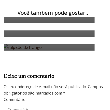
esse prato delicioso com a farofa
CEBOLA PALHA
RECEITAS
Lasanha com cebola palha:
de mandioca da ADKO
Você também pode gostar...
combine a especiaria da ADKO
CEBOLA PALHA
RECEITAS
Combine o salpicão de frango com
com essa massa tradicional
a cebola palha nesta maravilhosa
receita
Deixe um comentário
O seu endereço de e-mail não será publicado.
Campos
obrigatórios são marcados com
*
Comentário