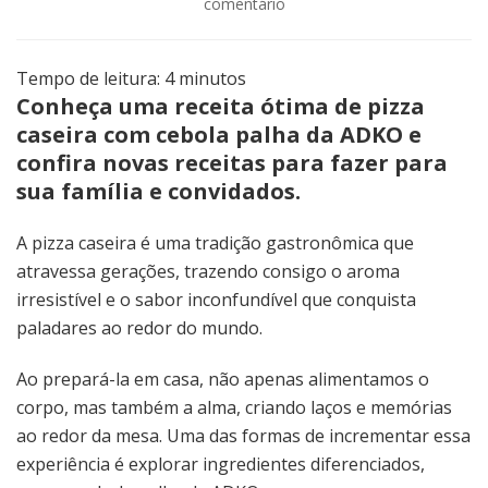
em
comentário
Pizza
caseira
com
Tempo de leitura:
4
minutos
cebola
Conheça uma receita ótima de pizza
palha:
caseira com cebola palha da ADKO e
faça
confira novas receitas para fazer para
uma
receita
sua família e convidados.
excelente
com
A pizza caseira é uma tradição gastronômica que
os
atravessa gerações, trazendo consigo o aroma
produtos
irresistível e o sabor inconfundível que conquista
ADKO
paladares ao redor do mundo.
Ao prepará-la em casa, não apenas alimentamos o
corpo, mas também a alma, criando laços e memórias
ao redor da mesa. Uma das formas de incrementar essa
experiência é explorar ingredientes diferenciados,