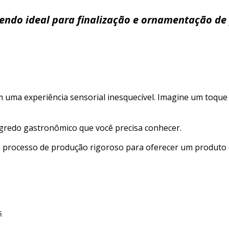
frito
sendo ideal para finalização e ornamentação de 
da
ADKO:
qual
a
receita
ideal
para
uma experiência sensorial inesquecível. Imagine um toque 
utilizar
essa
especiaria?
egredo gastronômico que você precisa conhecer.
 processo de produção rigoroso para oferecer um produto d
s