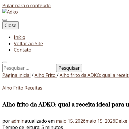
Pular para o conteúdo
Blog
Close
Adko
Início
Voltar ao Site
Contato
Pesquisar
por:
Página inicial
/
Alho Frito
/
Alho frito da ADKO: qual a receit
Alho Frito
Receitas
Alho frito da ADKO: qual a receita ideal para u
por
admin
atualizado em
maio 15, 2026
maio 15, 2026
Deixe
Tempo de leitura:
5
minutos