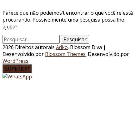
Parece que não podemos’t encontrar o que você’re está
procurando. Possivelmente uma pesquisa possa lhe
ajudar.
Pesquisar
por:
2026 Direitos autorais
Adko
.
Blossom Diva |
Desenvolvido por
Blossom Themes
. Desenvolvido por
WordPress
.
SUPERIOR