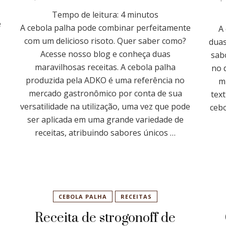
Tempo de leitura:
4
minutos
e
A cebola palha pode combinar perfeitamente
A
com um delicioso risoto. Quer saber como?
duas
Acesse nosso blog e conheça duas
sab
maravilhosas receitas. A cebola palha
no 
produzida pela ADKO é uma referência no
m
mercado gastronômico por conta de sua
tex
versatilidade na utilização, uma vez que pode
cebo
ser aplicada em uma grande variedade de
receitas, atribuindo sabores únicos …
CEBOLA PALHA
RECEITAS
Receita de strogonoff de