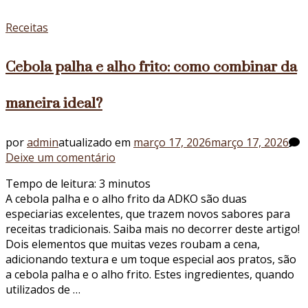
de
risoto
Receitas
Cebola palha e alho frito: como combinar da
maneira ideal?
por
admin
atualizado em
março 17, 2026
março 17, 2026
em
Deixe um comentário
Cebola
Tempo de leitura:
3
minutos
palha
A cebola palha e o alho frito da ADKO são duas
e
especiarias excelentes, que trazem novos sabores para
alho
receitas tradicionais. Saiba mais no decorrer deste artigo!
frito:
Dois elementos que muitas vezes roubam a cena,
como
adicionando textura e um toque especial aos pratos, são
combinar
a cebola palha e o alho frito. Estes ingredientes, quando
da
utilizados de …
maneira