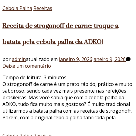
palha
Cebola Palha
Receitas
Receita de strogonoff de carne: troque a
batata pela cebola palha da ADKO!
por
admin
atualizado em
janeiro 9, 2026
janeiro 9, 2026
em
Deixe um comentário
Receita
Tempo de leitura:
3
minutos
de
O strogonoff de carne é um prato rápido, prático e muito
strogonoff
saboroso, sendo cada vez mais presente nas refeições
de
brasileiras. Mas você sabia que com a cebola palha da
carne:
ADKO, tudo fica muito mais gostoso? É muito tradicional
troque
utilizarmos a batata palha com as receitas de strogonoff.
a
Porém, com a original cebola palha fabricada pela …
batata
pela
cebola
Cebola Palha
Receitas