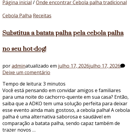
Página inicial
/
Onde encontrar Cebola palha tradicional
Cebola Palha
Receitas
Substitua a batata palha pela cebola palha
no seu hot-dog!
por
admin
atualizado em
julho 17, 2026
julho 17, 2026
em
Deixe um comentário
Substitua
Tempo de leitura:
3
minutos
a
Você está pensando em convidar amigos e familiares
batata
para uma noite do cachorro-quente em sua casa? Então,
palha
saiba que a ADKO tem uma solução perfeita para deixar
pela
esse evento ainda mais gostoso, a cebola palha! A cebola
cebola
palha é uma alternativa saborosa e saudável em
palha
comparação a batata palha, sendo capaz também de
no
trazer novos …
seu