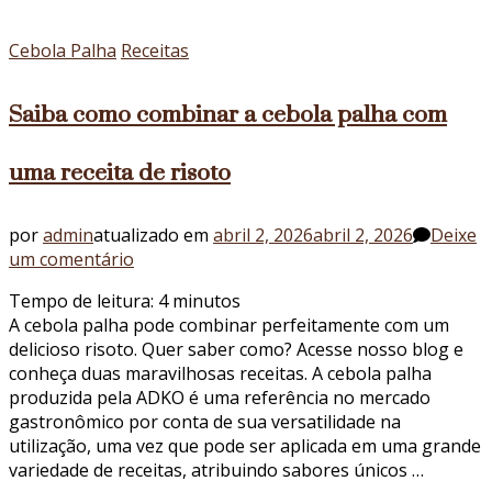
hot-
dog!
Cebola Palha
Receitas
Saiba como combinar a cebola palha com
uma receita de risoto
por
admin
atualizado em
abril 2, 2026
abril 2, 2026
Deixe
em
um comentário
Saiba
Tempo de leitura:
4
minutos
como
A cebola palha pode combinar perfeitamente com um
combinar
delicioso risoto. Quer saber como? Acesse nosso blog e
a
conheça duas maravilhosas receitas. A cebola palha
cebola
produzida pela ADKO é uma referência no mercado
palha
gastronômico por conta de sua versatilidade na
com
utilização, uma vez que pode ser aplicada em uma grande
uma
variedade de receitas, atribuindo sabores únicos …
receita