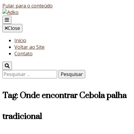
Pular para o conteúdo
Blog
Close
Adko
Início
Voltar ao Site
Contato
Pesquisar
por:
Tag:
Onde encontrar Cebola palha
tradicional