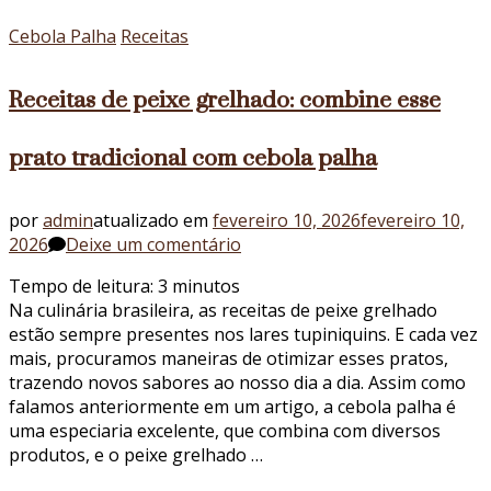
ideal?
Cebola Palha
Receitas
Receitas de peixe grelhado: combine esse
prato tradicional com cebola palha
por
admin
atualizado em
fevereiro 10, 2026
fevereiro 10,
em
2026
Deixe um comentário
Receitas
Tempo de leitura:
3
minutos
de
Na culinária brasileira, as receitas de peixe grelhado
peixe
estão sempre presentes nos lares tupiniquins. E cada vez
grelhado:
mais, procuramos maneiras de otimizar esses pratos,
combine
trazendo novos sabores ao nosso dia a dia. Assim como
esse
falamos anteriormente em um artigo, a cebola palha é
prato
uma especiaria excelente, que combina com diversos
tradicional
produtos, e o peixe grelhado …
com
cebola