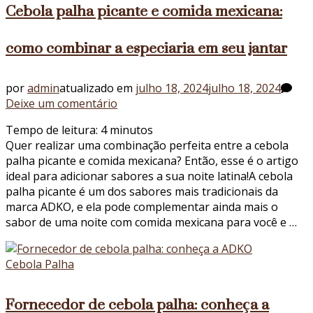
Cebola palha picante e comida mexicana:
como combinar a especiaria em seu jantar
por
admin
atualizado em
julho 18, 2024
julho 18, 2024
em
Deixe um comentário
Cebola
Tempo de leitura:
4
minutos
palha
Quer realizar uma combinação perfeita entre a cebola
picante
palha picante e comida mexicana? Então, esse é o artigo
e
ideal para adicionar sabores a sua noite latina!A cebola
comida
palha picante é um dos sabores mais tradicionais da
mexicana:
marca ADKO, e ela pode complementar ainda mais o
como
sabor de uma noite com comida mexicana para você e …
combinar
a
especiaria
Cebola Palha
em
seu
Fornecedor de cebola palha: conheça a
jantar