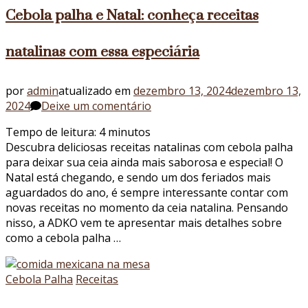
Cebola palha e Natal: conheça receitas
natalinas com essa especiária
por
admin
atualizado em
dezembro 13, 2024
dezembro 13,
em
2024
Deixe um comentário
Cebola
Tempo de leitura:
4
minutos
palha
Descubra deliciosas receitas natalinas com cebola palha
e
para deixar sua ceia ainda mais saborosa e especial! O
Natal:
Natal está chegando, e sendo um dos feriados mais
conheça
aguardados do ano, é sempre interessante contar com
receitas
novas receitas no momento da ceia natalina. Pensando
natalinas
nisso, a ADKO vem te apresentar mais detalhes sobre
com
como a cebola palha …
essa
especiária
Cebola Palha
Receitas