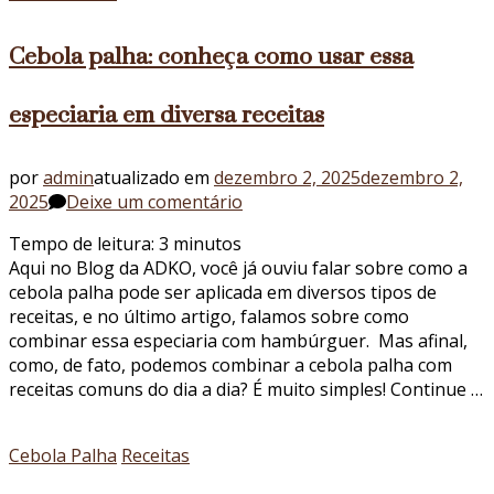
Molho
Curry!
Cebola palha: conheça como usar essa
especiaria em diversa receitas
por
admin
atualizado em
dezembro 2, 2025
dezembro 2,
em
2025
Deixe um comentário
Cebola
Tempo de leitura:
3
minutos
palha:
Aqui no Blog da ADKO, você já ouviu falar sobre como a
conheça
cebola palha pode ser aplicada em diversos tipos de
como
receitas, e no último artigo, falamos sobre como
usar
combinar essa especiaria com hambúrguer. Mas afinal,
essa
como, de fato, podemos combinar a cebola palha com
especiaria
receitas comuns do dia a dia? É muito simples! Continue …
em
diversa
receitas
Cebola Palha
Receitas