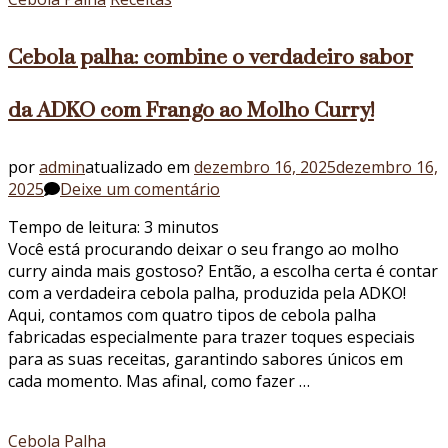
palha
da
Cebola palha: combine o verdadeiro sabor
ADKO!
da ADKO com Frango ao Molho Curry!
por
admin
atualizado em
dezembro 16, 2025
dezembro 16,
em
2025
Deixe um comentário
Cebola
Tempo de leitura:
3
minutos
palha:
Você está procurando deixar o seu frango ao molho
combine
curry ainda mais gostoso? Então, a escolha certa é contar
o
com a verdadeira cebola palha, produzida pela ADKO!
verdadeiro
Aqui, contamos com quatro tipos de cebola palha
sabor
fabricadas especialmente para trazer toques especiais
da
para as suas receitas, garantindo sabores únicos em
ADKO
cada momento. Mas afinal, como fazer …
com
Frango
ao
Cebola Palha