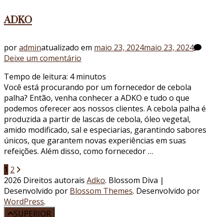
ADKO
por
admin
atualizado em
maio 23, 2024
maio 23, 2024
em
Deixe um comentário
Fornecedor
Tempo de leitura:
4
minutos
de
Você está procurando por um fornecedor de cebola
cebola
palha? Então, venha conhecer a ADKO e tudo o que
palha:
podemos oferecer aos nossos clientes. A cebola palha é
conheça
produzida a partir de lascas de cebola, óleo vegetal,
a
amido modificado, sal e especiarias, garantindo sabores
ADKO
únicos, que garantem novas experiências em suas
refeições. Além disso, como fornecedor …
Paginação
Página
Página
1
2
2026 Direitos autorais
Adko
.
Blossom Diva |
de
Desenvolvido por
Blossom Themes
. Desenvolvido por
posts
WordPress
.
SUPERIOR