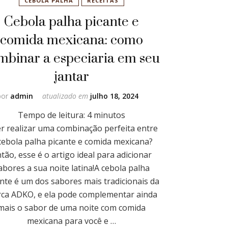
CEBOLA PALHA
RECEITAS
Cebola palha picante e
comida mexicana: como
mbinar a especiaria em seu
jantar
por
admin
atualizado em
julho 18, 2024
Tempo de leitura:
4
minutos
r realizar uma combinação perfeita entre
cebola palha picante e comida mexicana?
tão, esse é o artigo ideal para adicionar
abores a sua noite latina!A cebola palha
nte é um dos sabores mais tradicionais da
ca ADKO, e ela pode complementar ainda
mais o sabor de uma noite com comida
mexicana para você e …