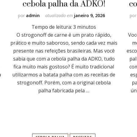
cebola palha da ADKO!
co
por
admin
atualizado em
janeiro 9, 2026
po
Tempo de leitura:
3
minutos
O strogonoff de carne é um prato rápido,
Voc
prático e muito saboroso, sendo cada vez mais
m
presente nas refeições brasileiras. Mas você
esco
sabia que com a cebola palha da ADKO, tudo
pal
o
fica muito mais gostoso? É muito tradicional
com
a
utilizarmos a batata palha com as receitas de
es
strogonoff. Porém, com a original cebola
pa
palha fabricada pela …
ún