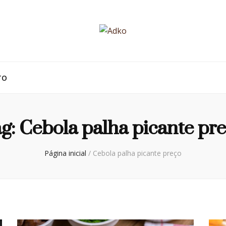
TO
g:
Cebola palha picante pr
Página inicial
/
Cebola palha picante preço