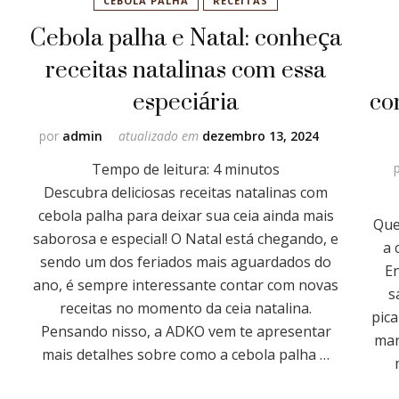
CEBOLA PALHA
RECEITAS
Cebola palha e Natal: conheça
receitas natalinas com essa
especiária
co
por
admin
atualizado em
dezembro 13, 2024
Tempo de leitura:
4
minutos
Descubra deliciosas receitas natalinas com
cebola palha para deixar sua ceia ainda mais
Que
saborosa e especial! O Natal está chegando, e
a 
sendo um dos feriados mais aguardados do
En
ano, é sempre interessante contar com novas
s
receitas no momento da ceia natalina.
pica
Pensando nisso, a ADKO vem te apresentar
mar
mais detalhes sobre como a cebola palha …