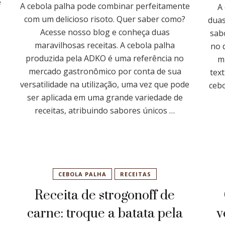
e
A cebola palha pode combinar perfeitamente
A
com um delicioso risoto. Quer saber como?
duas
Acesse nosso blog e conheça duas
sab
maravilhosas receitas. A cebola palha
no 
produzida pela ADKO é uma referência no
m
mercado gastronômico por conta de sua
tex
versatilidade na utilização, uma vez que pode
cebo
ser aplicada em uma grande variedade de
receitas, atribuindo sabores únicos …
CEBOLA PALHA
RECEITAS
Receita de strogonoff de
carne: troque a batata pela
v