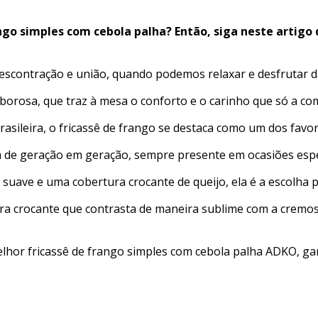
Fricassê
de
ngo simples com cebola palha? Então, siga neste artigo
frango
simples
com
escontração e união, quando podemos relaxar e desfrutar
cebola
palha:
orosa, que traz à mesa o conforto e o carinho que só a com
a
 brasileira, o fricassê de frango se destaca como um dos fav
melhor
receita
m de geração em geração, sempre presente em ocasiões espe
para
seu
 suave e uma cobertura crocante de queijo, ela é a escolha
almoço
de
ra crocante que contrasta de maneira sublime com a cremos
domingo
lhor fricassê de frango simples com cebola palha ADKO, gar