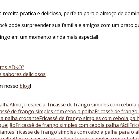
receita prática e deliciosa, perfeita para o almoço de domi
 você pode surpreender sua família e amigos com um prato 
mingo em um momento ainda mais especial!
utos ADKO?
s sabores deliciosos
em nosso
blog
!
palha
Almoço especial fricassê de frango simples com cebola 
cassê de frango simples com cebola palha
Fricassê de frango
la palha crocante
Fricassê de frango simples com cebola palh
queijão
Fricassê de frango simples com cebola palha fácil
Fric
ciantes
Fricassê de frango simples com cebola palha para o 
 palha
Passo a passo fricassê de frango simples com cebola