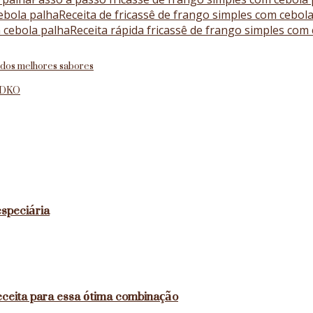
ebola palha
Receita de fricassê de frango simples com cebol
m cebola palha
Receita rápida fricassê de frango simples com
r dos melhores sabores
 ADKO
especiária
receita para essa ótima combinação