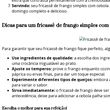
extra que contrasta perfeitamente com a cremosidad
Servindo:
seu fricassê de frango simples com cebol
domingo completo e delicioso.
Dicas para um fricassê de frango simples com
Para garantir que seu fricassê de frango fique perfeito, a
Use ingredientes de qualidade:
a escolha dos ingre
uma crocância inigualável ao prato.
Ajuste os temperos:
prove o frango enquanto cozinh
páprica ou ervas finas, para dar um toque especial.
Experimente diferentes tipos de queijos:
embora a
para variar o sabor.
Sirva imediatamente:
o fricassê de frango deve se
antecedência, deixe para adicionar a cebola palha so
Escolha o melhor para sua refeição!