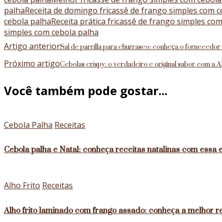
palha
Receita de domingo fricassê de frango simples com c
cebola palha
Receita prática fricassê de frango simples co
simples com cebola palha
Navegação
Sal de parrilla para churrasco: conheça o fornecedo
Artigo anterior
de
Cebolas crispy: o verdadeiro e original sabor com a
Próximo artigo
post
Você também pode gostar...
Cebola Palha
Receitas
Cebola palha e Natal: conheça receitas natalinas com essa 
Alho Frito
Receitas
Alho frito laminado com frango assado: conheça a melhor 