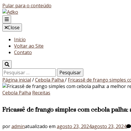
Pular para o conteúdo
Blog
Close
Adko
Início
Voltar ao Site
Contato
Pesquisar
por:
Página inicial
/
Cebola Palha
/
Fricassê de frango simples 
Cebola Palha
Receitas
Fricassê de frango simples com cebola palha:
por
admin
atualizado em
agosto 23, 2024
agosto 23, 2024