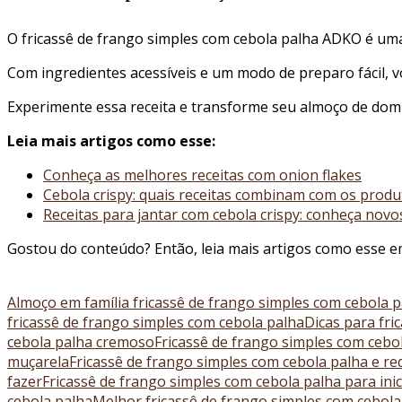
O fricassê de frango simples com cebola palha ADKO é uma 
Com ingredientes acessíveis e um modo de preparo fácil,
Experimente essa receita e transforme seu almoço de do
Leia mais artigos como esse:
Conheça as melhores receitas com onion flakes
Cebola crispy: quais receitas combinam com os prod
Receitas para jantar com cebola crispy: conheça novo
Gostou do conteúdo? Então, leia mais artigos como esse 
Almoço em família fricassê de frango simples com cebola 
fricassê de frango simples com cebola palha
Dicas para fri
cebola palha cremoso
Fricassê de frango simples com cebo
muçarela
Fricassê de frango simples com cebola palha e re
fazer
Fricassê de frango simples com cebola palha para ini
cebola palha
Melhor fricassê de frango simples com cebola