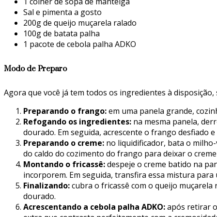
1 colher de sopa de manteiga
Sal e pimenta a gosto
200g de queijo muçarela ralado
100g de batata palha
1 pacote de cebola palha ADKO
Modo de Preparo
Agora que você já tem todos os ingredientes à disposição, 
Preparando o frango:
em uma panela grande, cozinhe
Refogando os ingredientes:
na mesma panela, derre
dourado. Em seguida, acrescente o frango desfiado e
Preparando o creme:
no liquidificador, bata o milh
do caldo do cozimento do frango para deixar o creme
Montando o fricassê:
despeje o creme batido na pan
incorporem. Em seguida, transfira essa mistura para 
Finalizando:
cubra o fricassê com o queijo muçarela 
dourado.
Acrescentando a cebola palha ADKO:
após retirar 