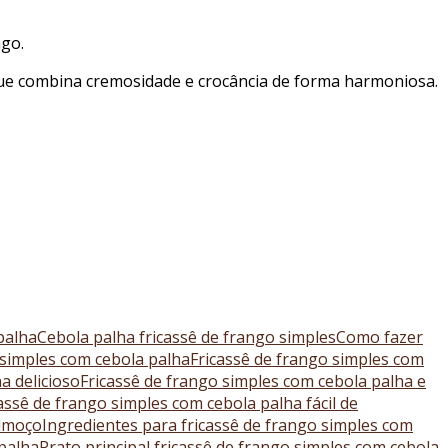
ngo.
que combina cremosidade e crocância de forma harmoniosa.
palha
Cebola palha fricassê de frango simples
Como fazer
 simples com cebola palha
Fricassê de frango simples com
a delicioso
Fricassê de frango simples com cebola palha e
assê de frango simples com cebola palha fácil de
almoço
Ingredientes para fricassê de frango simples com
 palha
Prato principal fricassê de frango simples com cebola