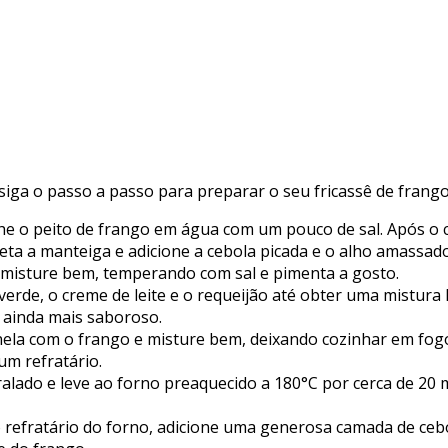
siga o passo a passo para preparar o seu fricassê de frango
 o peito de frango em água com um pouco de sal. Após o co
ta a manteiga e adicione a cebola picada e o alho amassado
 misture bem, temperando com sal e pimenta a gosto.
o-verde, o creme de leite e o requeijão até obter uma mistu
 ainda mais saboroso.
ela com o frango e misture bem, deixando cozinhar em fogo
um refratário.
ralado e leve ao forno preaquecido a 180°C por cerca de 20 
o refratário do forno, adicione uma generosa camada de ceb