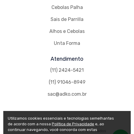
Cebolas Palha
Sais de Parrilla
Alhos e Cebolas
Unta Forma
Atendimento
(11) 2424-5421
(11) 91046-8949
sac@adko.com.br
Utilizamos cookies essenciais e tecnologias semelhantes
de acordo com a nossa
Política de Privacidade
e, ao
continuar navegando, você concorda com estas
ADKO ©
2026 Todos os direitos reservados