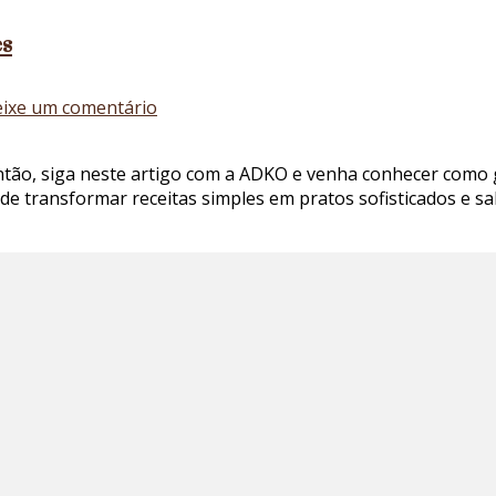
es
em
ixe um comentário
Conheça
as
ntão, siga neste artigo com a ADKO e venha conhecer como 
melhores
pode transformar receitas simples em pratos sofisticados e 
receitas
com
onion
flakes