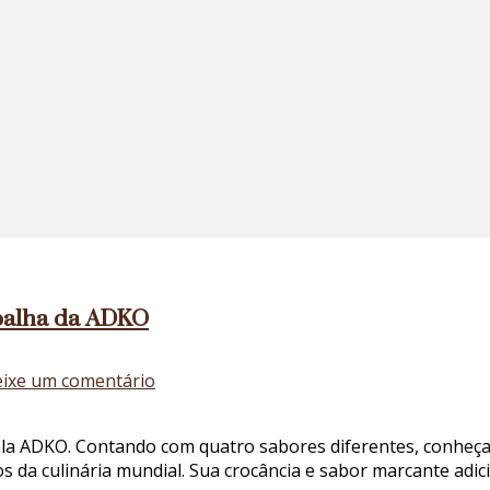
 palha da ADKO
em
ixe um comentário
Cebola
crispy:
pela ADKO. Contando com quatro sabores diferentes, conheç
conheça
atos da culinária mundial. Sua crocância e sabor marcante a
os