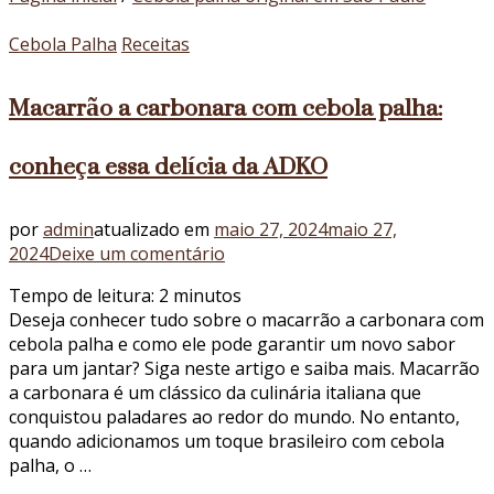
Cebola Palha
Receitas
Macarrão a carbonara com cebola palha:
conheça essa delícia da ADKO
por
admin
atualizado em
maio 27, 2024
maio 27,
em
2024
Deixe um comentário
Macarrão
Tempo de leitura:
2
minutos
a
Deseja conhecer tudo sobre o macarrão a carbonara com
carbonara
cebola palha e como ele pode garantir um novo sabor
com
para um jantar? Siga neste artigo e saiba mais. Macarrão
cebola
a carbonara é um clássico da culinária italiana que
palha:
conquistou paladares ao redor do mundo. No entanto,
conheça
quando adicionamos um toque brasileiro com cebola
essa
palha, o …
delícia