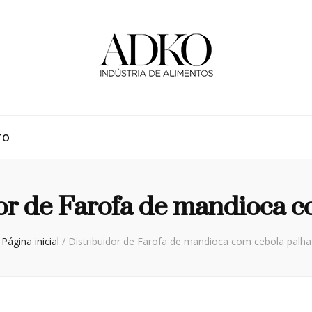
TO
or de Farofa de mandioca c
Página inicial
/
Distribuidor de Farofa de mandioca com cebola palha