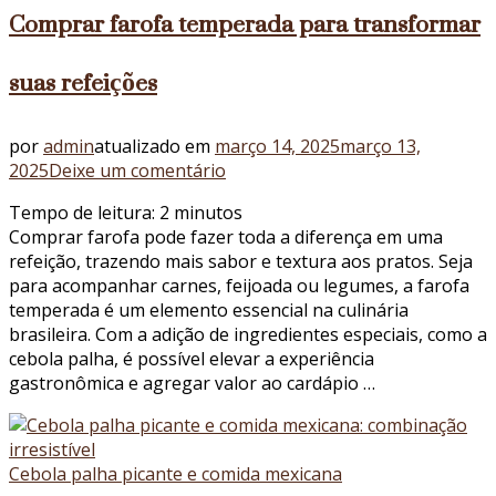
Comprar farofa temperada para transformar
suas refeições
por
admin
atualizado em
março 14, 2025
março 13,
em
2025
Deixe um comentário
Comprar
Tempo de leitura:
2
minutos
farofa
Comprar farofa pode fazer toda a diferença em uma
temperada
refeição, trazendo mais sabor e textura aos pratos. Seja
para
para acompanhar carnes, feijoada ou legumes, a farofa
transformar
temperada é um elemento essencial na culinária
suas
brasileira. Com a adição de ingredientes especiais, como a
refeições
cebola palha, é possível elevar a experiência
gastronômica e agregar valor ao cardápio …
Cebola palha picante e comida mexicana