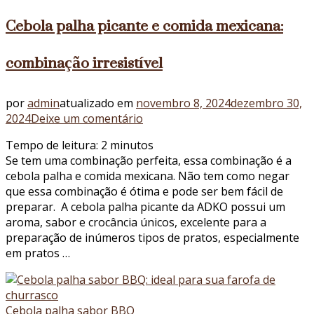
Cebola palha picante e comida mexicana:
combinação irresistível
por
admin
atualizado em
novembro 8, 2024
dezembro 30,
em
2024
Deixe um comentário
Cebola
Tempo de leitura:
2
minutos
palha
Se tem uma combinação perfeita, essa combinação é a
picante
cebola palha e comida mexicana. Não tem como negar
e
que essa combinação é ótima e pode ser bem fácil de
comida
preparar. A cebola palha picante da ADKO possui um
mexicana:
aroma, sabor e crocância únicos, excelente para a
combinação
preparação de inúmeros tipos de pratos, especialmente
irresistível
em pratos …
Cebola palha sabor BBQ