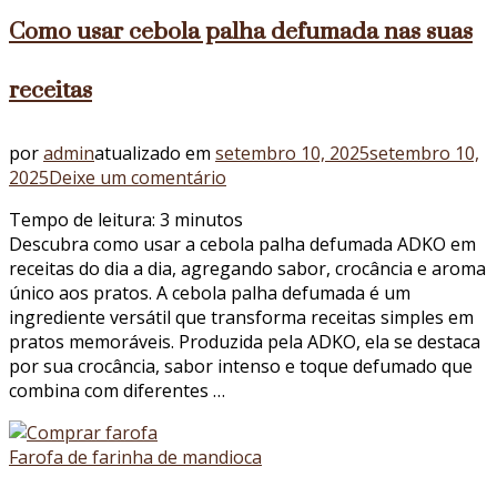
Como usar cebola palha defumada nas suas
receitas
por
admin
atualizado em
setembro 10, 2025
setembro 10,
em
2025
Deixe um comentário
Como
Tempo de leitura:
3
minutos
usar
Descubra como usar a cebola palha defumada ADKO em
cebola
receitas do dia a dia, agregando sabor, crocância e aroma
palha
único aos pratos. A cebola palha defumada é um
defumada
ingrediente versátil que transforma receitas simples em
nas
pratos memoráveis. Produzida pela ADKO, ela se destaca
suas
por sua crocância, sabor intenso e toque defumado que
receitas
combina com diferentes …
Farofa de farinha de mandioca