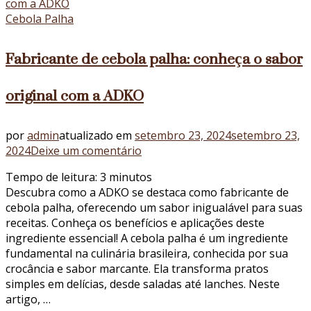
Cebola Palha
Fabricante de cebola palha: conheça o sabor
original com a ADKO
por
admin
atualizado em
setembro 23, 2024
setembro 23,
em
2024
Deixe um comentário
Fabricante
Tempo de leitura:
3
minutos
de
Descubra como a ADKO se destaca como fabricante de
cebola
cebola palha, oferecendo um sabor inigualável para suas
palha:
receitas. Conheça os benefícios e aplicações deste
conheça
ingrediente essencial! A cebola palha é um ingrediente
o
fundamental na culinária brasileira, conhecida por sua
sabor
crocância e sabor marcante. Ela transforma pratos
original
simples em delícias, desde saladas até lanches. Neste
com
artigo, …
a