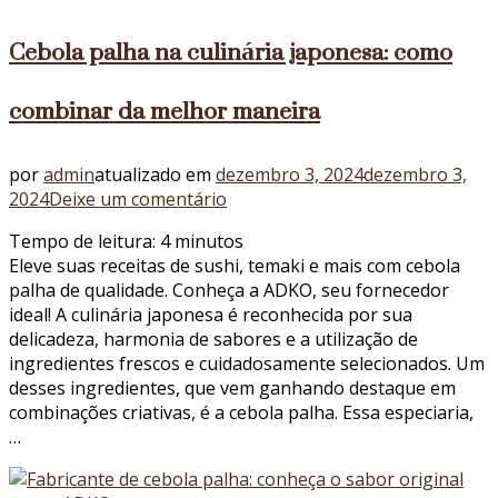
Cebola palha na culinária japonesa: como
combinar da melhor maneira
por
admin
atualizado em
dezembro 3, 2024
dezembro 3,
em
2024
Deixe um comentário
Cebola
Tempo de leitura:
4
minutos
palha
Eleve suas receitas de sushi, temaki e mais com cebola
na
palha de qualidade. Conheça a ADKO, seu fornecedor
culinária
ideal! A culinária japonesa é reconhecida por sua
japonesa:
delicadeza, harmonia de sabores e a utilização de
como
ingredientes frescos e cuidadosamente selecionados. Um
combinar
desses ingredientes, que vem ganhando destaque em
da
combinações criativas, é a cebola palha. Essa especiaria,
melhor
…
maneira