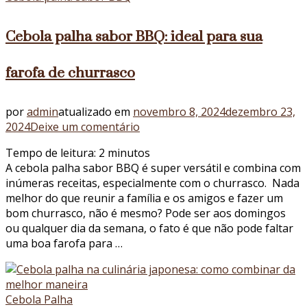
Cebola palha sabor BBQ: ideal para sua
farofa de churrasco
por
admin
atualizado em
novembro 8, 2024
dezembro 23,
em
2024
Deixe um comentário
Cebola
Tempo de leitura:
2
minutos
palha
A cebola palha sabor BBQ é super versátil e combina com
sabor
inúmeras receitas, especialmente com o churrasco. Nada
BBQ:
melhor do que reunir a família e os amigos e fazer um
ideal
bom churrasco, não é mesmo? Pode ser aos domingos
para
ou qualquer dia da semana, o fato é que não pode faltar
sua
uma boa farofa para …
farofa
de
churrasco
Cebola Palha