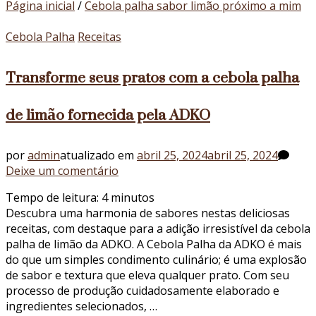
Página inicial
/
Cebola palha sabor limão próximo a mim
Cebola Palha
Receitas
Transforme seus pratos com a cebola palha
de limão fornecida pela ADKO
por
admin
atualizado em
abril 25, 2024
abril 25, 2024
em
Deixe um comentário
Transforme
Tempo de leitura:
4
minutos
seus
Descubra uma harmonia de sabores nestas deliciosas
pratos
receitas, com destaque para a adição irresistível da cebola
com
palha de limão da ADKO. A Cebola Palha da ADKO é mais
a
do que um simples condimento culinário; é uma explosão
cebola
de sabor e textura que eleva qualquer prato. Com seu
palha
processo de produção cuidadosamente elaborado e
de
ingredientes selecionados, …
limão