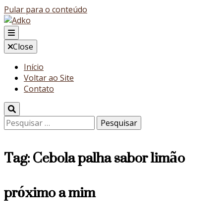
Pular para o conteúdo
Blog
Close
Adko
Início
Voltar ao Site
Contato
Pesquisar
por:
Tag:
Cebola palha sabor limão
próximo a mim