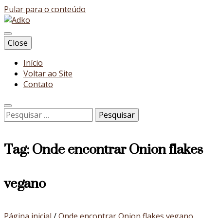
Pular para o conteúdo
Blog
Close
Adko
Início
Voltar ao Site
Contato
Pesquisar
por:
Tag:
Onde encontrar Onion flakes
vegano
Página inicial
/
Onde encontrar Onion flakes vegano