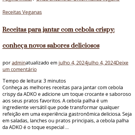
Receitas Veganas
Receitas para jantar com cebola crispy:
conheça novos sabores deliciosos
por
admin
atualizado em
julho 4, 2024
julho 4, 2024
Deixe
em
um comentário
Receitas
Tempo de leitura:
3
minutos
para
Conheça as melhores receitas para jantar com cebola
jantar
crispy da ADKO e adicione um toque crocante e saboroso
com
aos seus pratos favoritos. A cebola palha é um
cebola
ingrediente versátil que pode transformar qualquer
crispy:
refeição em uma experiência gastronômica deliciosa. Seja
conheça
em saladas, lanches ou pratos principais, a cebola palha
novos
da ADKO é o toque especial …
sabores