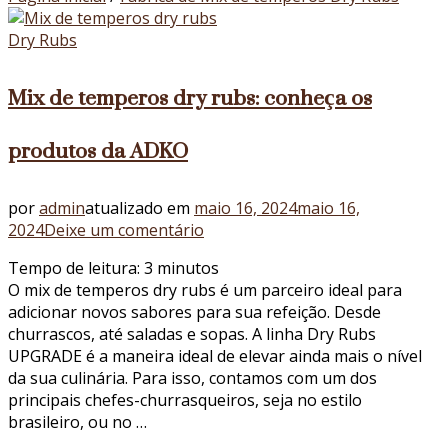
Dry Rubs
Mix de temperos dry rubs: conheça os
produtos da ADKO
por
admin
atualizado em
maio 16, 2024
maio 16,
em
2024
Deixe um comentário
Mix
Tempo de leitura:
3
minutos
de
O mix de temperos dry rubs é um parceiro ideal para
temperos
adicionar novos sabores para sua refeição. Desde
dry
churrascos, até saladas e sopas. A linha Dry Rubs
rubs:
UPGRADE é a maneira ideal de elevar ainda mais o nível
conheça
da sua culinária. Para isso, contamos com um dos
os
principais chefes-churrasqueiros, seja no estilo
produtos
brasileiro, ou no …
da