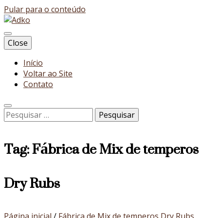
Pular para o conteúdo
Blog
Close
Adko
Início
Voltar ao Site
Contato
Pesquisar
por:
Tag:
Fábrica de Mix de temperos
Dry Rubs
Página inicial
/
Fábrica de Mix de temperos Dry Rubs